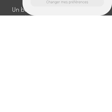
Changer mes préférences
Un besoin en Fabricant de
meubles près de Maen roch ?
Retrouvez nous également ici :