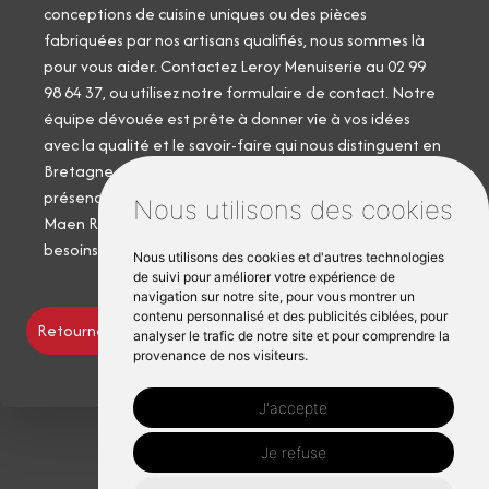
conceptions de cuisine uniques ou des pièces
fabriquées par nos artisans qualifiés, nous sommes là
pour vous aider. Contactez Leroy Menuiserie au 02 99
98 64 37, ou utilisez notre formulaire de contact. Notre
équipe dévouée est prête à donner vie à vos idées
avec la qualité et le savoir-faire qui nous distinguent en
Bretagne. En tant qu'entreprise réputée avec une
présence significative dans l'industrie de la menuiserie à
Nous utilisons des cookies
Maen Roch, nous sommes impatients de discuter de vos
besoins en mobilier et de dépasser vos attentes.
Nous utilisons des cookies et d'autres technologies
de suivi pour améliorer votre expérience de
navigation sur notre site, pour vous montrer un
contenu personnalisé et des publicités ciblées, pour
Retourner vers menuiserie-leroy.fr
analyser le trafic de notre site et pour comprendre la
provenance de nos visiteurs.
J'accepte
Je refuse